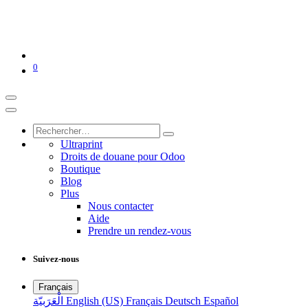
0
Ultraprint
Droits de douane pour Odoo
Boutique
Blog
Plus
Nous contacter
Aide
Prendre un rendez-vous
Suivez-nous
Français
الْعَرَبيّة
English (US)
Français
Deutsch
Español