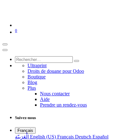
0
Ultraprint
Droits de douane pour Odoo
Boutique
Blog
Plus
Nous contacter
Aide
Prendre un rendez-vous
Suivez-nous
Français
الْعَرَبيّة
English (US)
Français
Deutsch
Español