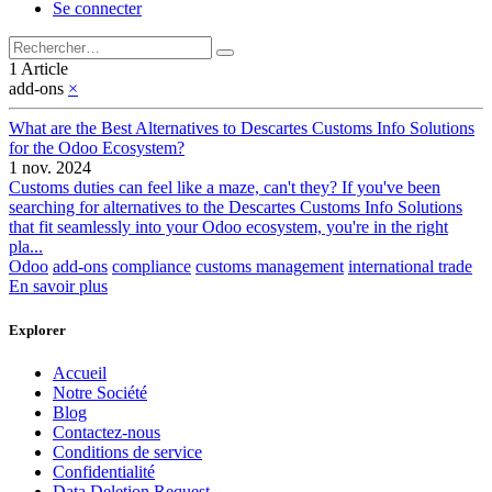
Se connecter
1 Article
add-ons
×
What are the Best Alternatives to Descartes Customs Info Solutions
for the Odoo Ecosystem?
1 nov. 2024
Customs duties can feel like a maze, can't they? If you've been
searching for alternatives to the Descartes Customs Info Solutions
that fit seamlessly into your Odoo ecosystem, you're in the right
pla...
Odoo
add-ons
compliance
customs management
international trade
En savoir plus
Explorer
Accueil
Notre Société
Blog
Contactez-nous
Conditions de service
Confidentialité
Data Deletion Request