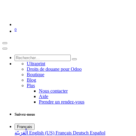
0
Ultraprint
Droits de douane pour Odoo
Boutique
Blog
Plus
Nous contacter
Aide
Prendre un rendez-vous
Suivez-nous
Français
الْعَرَبيّة
English (US)
Français
Deutsch
Español