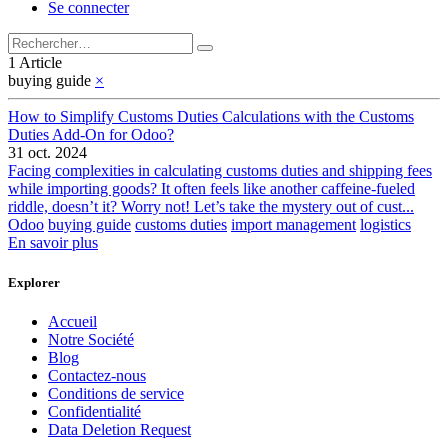
Se connecter
1 Article
buying guide
×
How to Simplify Customs Duties Calculations with the Customs
Duties Add-On for Odoo?
31 oct. 2024
Facing complexities in calculating customs duties and shipping fees
while importing goods? It often feels like another caffeine-fueled
riddle, doesn’t it? Worry not! Let’s take the mystery out of cust...
Odoo
buying guide
customs duties
import management
logistics
En savoir plus
Explorer
Accueil
Notre Société
Blog
Contactez-nous
Conditions de service
Confidentialité
Data Deletion Request