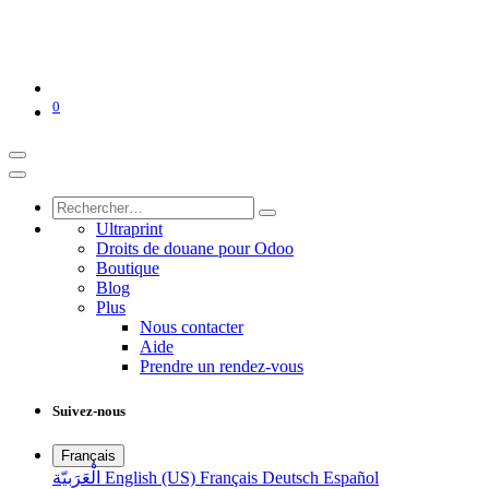
0
Ultraprint
Droits de douane pour Odoo
Boutique
Blog
Plus
Nous contacter
Aide
Prendre un rendez-vous
Suivez-nous
Français
الْعَرَبيّة
English (US)
Français
Deutsch
Español