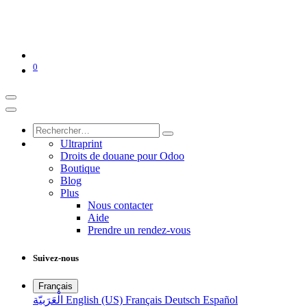
0
Ultraprint
Droits de douane pour Odoo
Boutique
Blog
Plus
Nous contacter
Aide
Prendre un rendez-vous
Suivez-nous
Français
الْعَرَبيّة
English (US)
Français
Deutsch
Español