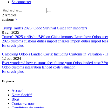
Se connecter
2 Articles
customs
×
Trump Tariffs 2025: Odoo Survival Guide for Importers
8 avr. 2025
Trump's 2025 tariffs hit 54% on China imports. Learn how Odoo users 
2025
customs
customs duties
import charges
import duties
import fees
En savoir plus
Unlocking Odoo's Landed Costs: Including Customs in Valuation - Th
12 oct. 2024
Ever wondered how customs fees fit into your Odoo landed costs? You're 
Odoo
customs
integration
landed costs
valuation
En savoir plus
Explorer
Accueil
Notre Société
Blog
Contactez-nous
Conditions de service