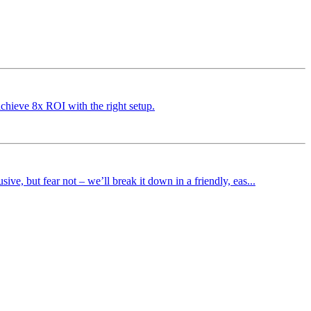
chieve 8x ROI with the right setup.
ve, but fear not – we’ll break it down in a friendly, eas...