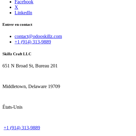
Facebook
X
LinkedIn
Entrer en contact
contact@odooskillz.com
+1 (914) 313-9889
Skillz Craft LLC
651 N Broad St, Bureau 201
Middletown, Delaware 19709
États-Unis
+1 (914) 313-9889