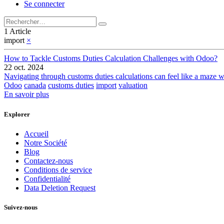
Se connecter
1 Article
import
×
How to Tackle Customs Duties Calculation Challenges with Odoo?
22 oct. 2024
Navigating through customs duties calculations can feel like a maze with
Odoo
canada
customs duties
import
valuation
En savoir plus
Explorer
Accueil
Notre Société
Blog
Contactez-nous
Conditions de service
Confidentialité
Data Deletion Request
Suivez-nous