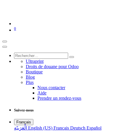
0
Ultraprint
Droits de douane pour Odoo
Boutique
Blog
Plus
Nous contacter
Aide
Prendre un rendez-vous
Suivez-nous
Français
الْعَرَبيّة
English (US)
Français
Deutsch
Español