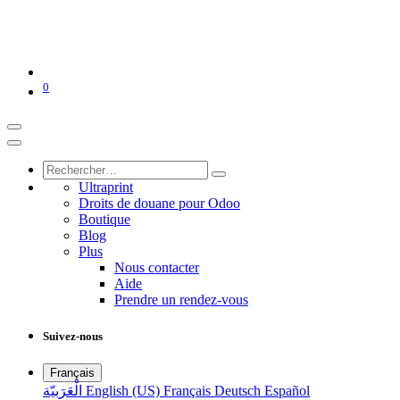
0
Ultraprint
Droits de douane pour Odoo
Boutique
Blog
Plus
Nous contacter
Aide
Prendre un rendez-vous
Suivez-nous
Français
الْعَرَبيّة
English (US)
Français
Deutsch
Español