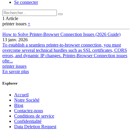
Se connecter
1 Article
printer issues
×
How to Solve Printer-Browser Connection Issues (2026 Guide)
13 janv. 2026
To establish a seamless printer-to-browser connection, you must
overcome several technical hurdles such as SSL certificates, CORS
errors, and dynamic IP changes. Printer-Browser Connection issues
ofte...
printer issues
En savoir plus
Explorer
Accueil
Notre Société
Blog
Contactez-nous
Conditions de service
Confidentialité
Data Deletion Request