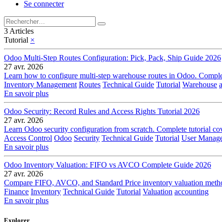
Se connecter
3 Articles
Tutorial
×
Odoo Multi-Step Routes Configuration: Pick, Pack, Ship Guide 2026
27 avr. 2026
Learn how to configure multi-step warehouse routes in Odoo. Complet
Inventory Management
Routes
Technical Guide
Tutorial
Warehouse
En savoir plus
Odoo Security: Record Rules and Access Rights Tutorial 2026
27 avr. 2026
Learn Odoo security configuration from scratch. Complete tutorial c
Access Control
Odoo
Security
Technical Guide
Tutorial
User Manag
En savoir plus
Odoo Inventory Valuation: FIFO vs AVCO Complete Guide 2026
27 avr. 2026
Compare FIFO, AVCO, and Standard Price inventory valuation methods
Finance
Inventory
Technical Guide
Tutorial
Valuation
accounting
En savoir plus
Explorer