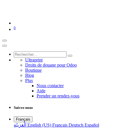
0
Ultraprint
Droits de douane pour Odoo
Boutique
Blog
Plus
Nous contacter
Aide
Prendre un rendez-vous
Suivez-nous
Français
الْعَرَبيّة
English (US)
Français
Deutsch
Español