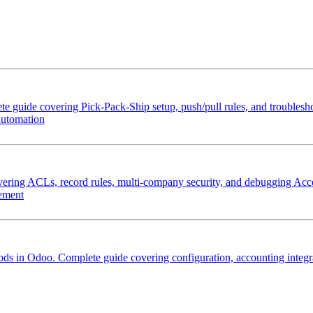
e guide covering Pick-Pack-Ship setup, push/pull rules, and troubles
automation
overing ACLs, record rules, multi-company security, and debugging Acc
ement
 in Odoo. Complete guide covering configuration, accounting integrat