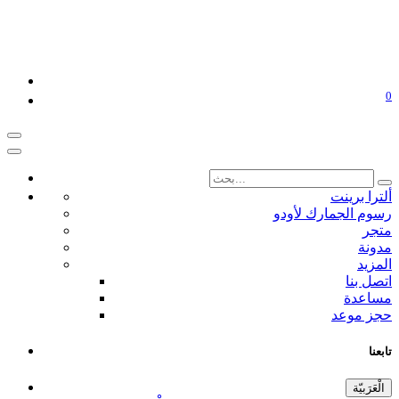
0
ألترا برينت
رسوم الجمارك لأودو
متجر
مدونة
المزيد
اتصل بنا
مساعدة
حجز موعد
تابعنا
الْعَرَبيّة