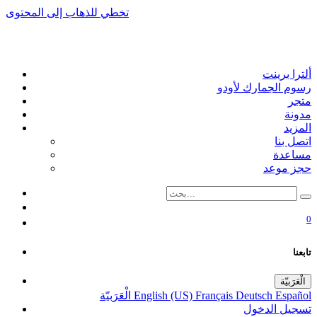
تخطي للذهاب إلى المحتوى
ألترا برينت
رسوم الجمارك لأودو
متجر
مدونة
المزيد
اتصل بنا
مساعدة
حجز موعد
0
تابعنا
الْعَرَبيّة
Español
Deutsch
Français
English (US)
الْعَرَبيّة
تسجيل الدخول