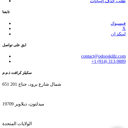
طلب حذف البيانات
تابعنا
فيسبوك
X
لينكد إن
ابق على تواصل
contact@odooskillz.com
+1 (914) 313-9889
سكيلز كرافت ذ.م.م
651 شمال شارع برود، جناح 201
ميدلتون، ديلاوير 19709
الولايات المتحدة