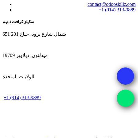
contact@odooskillz.com
+1 (914) 313-9889
سكيلز كرافت ذ.م.م
651 شمال شارع برود، جناح 201
ميدلتون، ديلاوير 19709
الولايات المتحدة
+1 (914) 313-9889