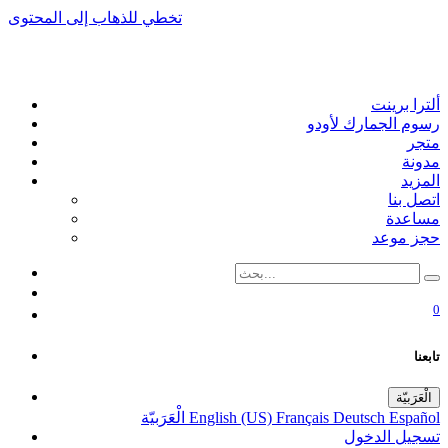
تخطي للذهاب إلى المحتوى
ألترا برينت
رسوم الجمارك لأودو
متجر
مدونة
المزيد
اتصل بنا
مساعدة
حجز موعد
0
تابعنا
الْعَرَبيّة
Español
Deutsch
Français
English (US)
الْعَرَبيّة
تسجيل الدخول