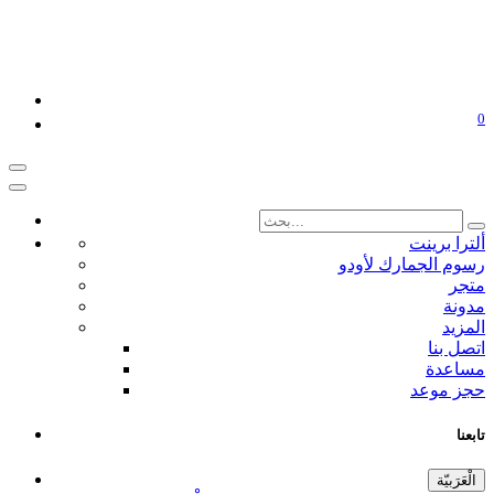
0
ألترا برينت
رسوم الجمارك لأودو
متجر
مدونة
المزيد
اتصل بنا
مساعدة
حجز موعد
تابعنا
الْعَرَبيّة