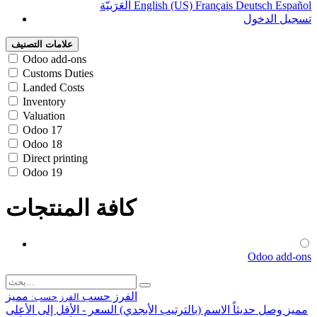
Español
Deutsch
Français
English (US)
الْعَرَبيّة
تسجيل الدخول
علامات التصنيف
Odoo add-ons
Customs Duties
Landed Costs
Inventory
Valuation
Odoo 17
Odoo 18
Direct printing
Odoo 19
كافة المنتجات
Odoo add-ons
الفرز حسب
مميز
الفرز حسب:
مميز
وصل حديثاً
الاسم (بالترتيب الأبجدي)
السعر - الأقل إلى الأعلى