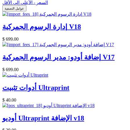
السعر - الأعلى إلى الأقل
عوامل التصفية
إدارة الرسوم الجمركية V18
$
699.00
إضافة أودو: مدير الرسوم الجمركية V17
$
699.00
أدوات تثبيت Ultraprint
$
40.00
أوديو Ultraprint الإضافة v18