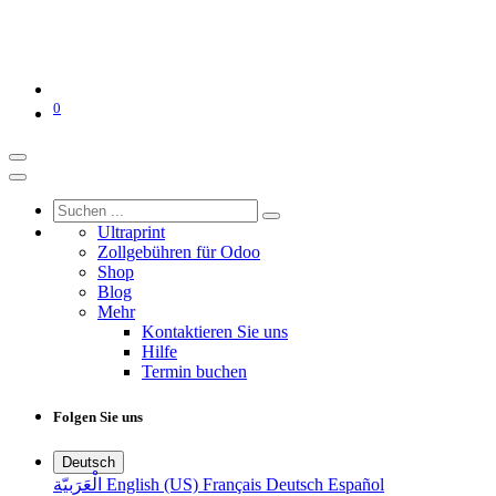
0
Ultraprint
Zollgebühren für Odoo
Shop
Blog
Mehr
Kontaktieren Sie uns
Hilfe
Termin buchen
Folgen Sie uns
Deutsch
الْعَرَبيّة
English (US)
Français
Deutsch
Español