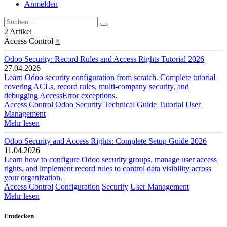
Anmelden
2 Artikel
Access Control
×
Odoo Security: Record Rules and Access Rights Tutorial 2026
27.04.2026
Learn Odoo security configuration from scratch. Complete tutorial
covering ACLs, record rules, multi-company security, and
debugging AccessError exceptions.
Access Control
Odoo
Security
Technical Guide
Tutorial
User
Management
Mehr lesen
Odoo Security and Access Rights: Complete Setup Guide 2026
11.04.2026
Learn how to configure Odoo security groups, manage user access
rights, and implement record rules to control data visibility across
your organization.
Access Control
Configuration
Security
User Management
Mehr lesen
Entdecken