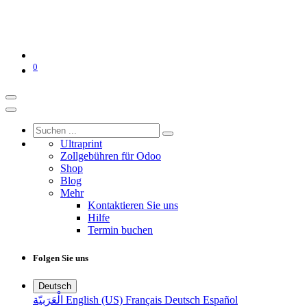
0
Ultraprint
Zollgebühren für Odoo
Shop
Blog
Mehr
Kontaktieren Sie uns
Hilfe
Termin buchen
Folgen Sie uns
Deutsch
الْعَرَبيّة
English (US)
Français
Deutsch
Español