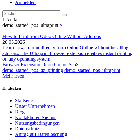
Anmelden
1 Artikel
demo_started_pos_ultraprint
×
How to Print from Odoo Online Without Add-ons
28.03.2026
Learn how to print directly from Odoo Online without installing
add-ons. The Ultraprint browser extension enables instant printing
on any operating system.
Browser Extension
Odoo Online
SaaS
demo_started_pos_qz_printing
demo_started_pos_ultraprint
Mehr lesen
Entdecken
Startseite
Unser Unternehmen
Blog
Kontaktieren Sie uns
Nutzungsbedingungen
Datenschutz
Antrag auf Datenlöschung