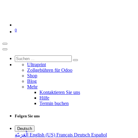
0
Ultraprint
Zollgebühren für Odoo
Shop
Blog
Mehr
Kontaktieren Sie uns
Hilfe
Termin buchen
Folgen Sie uns
Deutsch
الْعَرَبيّة
English (US)
Français
Deutsch
Español