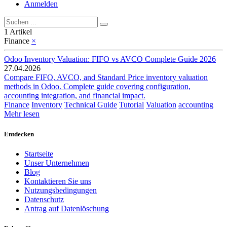
Anmelden
1 Artikel
Finance
×
Odoo Inventory Valuation: FIFO vs AVCO Complete Guide 2026
27.04.2026
Compare FIFO, AVCO, and Standard Price inventory valuation
methods in Odoo. Complete guide covering configuration,
accounting integration, and financial impact.
Finance
Inventory
Technical Guide
Tutorial
Valuation
accounting
Mehr lesen
Entdecken
Startseite
Unser Unternehmen
Blog
Kontaktieren Sie uns
Nutzungsbedingungen
Datenschutz
Antrag auf Datenlöschung