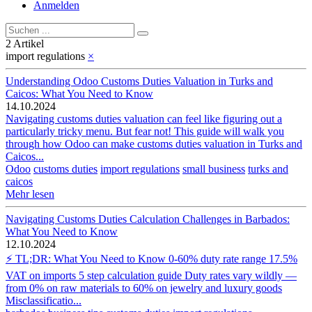
Anmelden
2 Artikel
import regulations
×
Understanding Odoo Customs Duties Valuation in Turks and
Caicos: What You Need to Know
14.10.2024
Navigating customs duties valuation can feel like figuring out a
particularly tricky menu. But fear not! This guide will walk you
through how Odoo can make customs duties valuation in Turks and
Caicos...
Odoo
customs duties
import regulations
small business
turks and
caicos
Mehr lesen
Navigating Customs Duties Calculation Challenges in Barbados:
What You Need to Know
12.10.2024
⚡ TL;DR: What You Need to Know 0-60% duty rate range 17.5%
VAT on imports 5 step calculation guide Duty rates vary wildly —
from 0% on raw materials to 60% on jewelry and luxury goods
Misclassificatio...