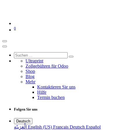
0
Ultraprint
Zollgebühren für Odoo
Shop
Blog
Mehr
Kontaktieren Sie uns
Hilfe
Termin buchen
Folgen Sie uns
Deutsch
الْعَرَبيّة
English (US)
Français
Deutsch
Español