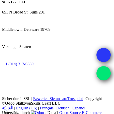
Skillz Craft LLC
651 N Broad St, Suite 201
Middletown, Delaware 19709
Vereinigte Staaten
+1 (914) 313-9889
Sicher durch SSL |
Bewerten Sie uns auf
Trustpilot
| Copyright
©
Odoo Skillz
von
Skillz Craft LLC
الْعَرَبيّة
|
English (US)
|
Français
|
Deutsch
|
Español
Unterstützt durch
- Die #1
Open-Source-E-Commerce