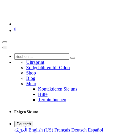
0
Ultraprint
Zollgebühren für Odoo
Shop
Blog
Mehr
Kontaktieren Sie uns
Hilfe
Termin buchen
Folgen Sie uns
Deutsch
الْعَرَبيّة
English (US)
Français
Deutsch
Español