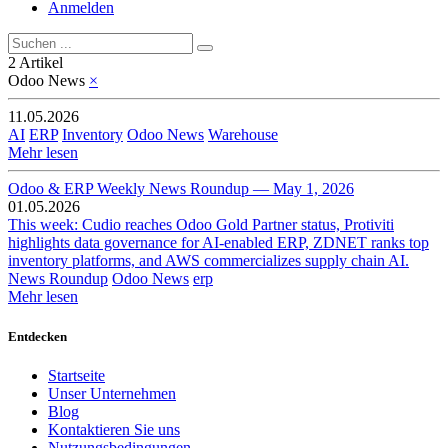
Anmelden
2 Artikel
Odoo News
×
11.05.2026
AI
ERP
Inventory
Odoo News
Warehouse
Mehr lesen
Odoo & ERP Weekly News Roundup — May 1, 2026
01.05.2026
This week: Cudio reaches Odoo Gold Partner status, Protiviti
highlights data governance for AI-enabled ERP, ZDNET ranks top
inventory platforms, and AWS commercializes supply chain AI.
News Roundup
Odoo News
erp
Mehr lesen
Entdecken
Startseite
Unser Unternehmen
Blog
Kontaktieren Sie uns
Nutzungsbedingungen