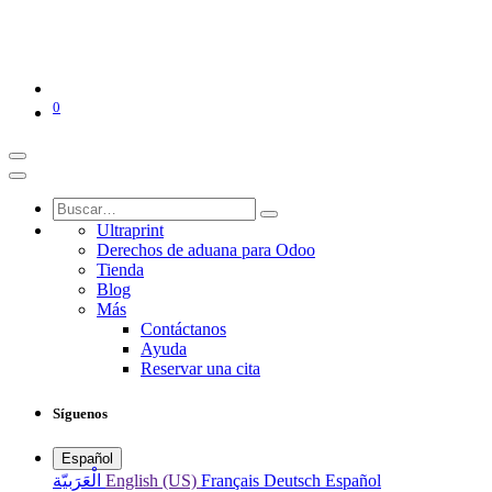
0
Ultraprint
Derechos de aduana para Odoo
Tienda
Blog
Más
Contáctanos
Ayuda
Reservar una cita
Síguenos
Español
الْعَرَبيّة
English (US)
Français
Deutsch
Español