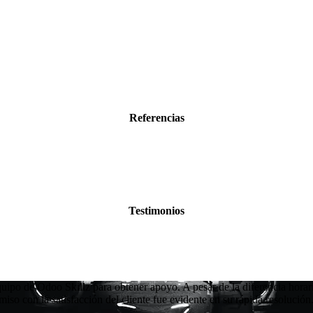
Referencias
Testimonios
uipo de Odoo Skillz para obtener apoyo. A pesar de la diferencia horar
o con la satisfacción del cliente fue evidente en su rápida resoluci