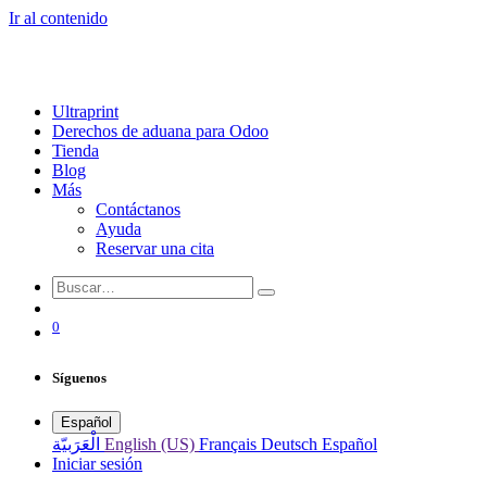
Ir al contenido
Ultraprint
Derechos de aduana para Odoo
Tienda
Blog
Más
Contáctanos
Ayuda
Reservar una cita
0
Síguenos
Español
الْعَرَبيّة
English (US)
Français
Deutsch
Español
Iniciar sesión