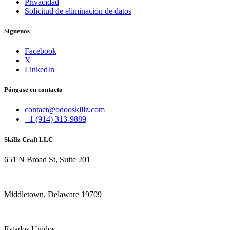
Privacidad
Solicitud de eliminación de datos
Síguenos
Facebook
X
LinkedIn
Póngase en contacto
contact@odooskillz.com
+1 (914) 313-9889
Skillz Craft LLC
651 N Broad St, Suite 201
Middletown, Delaware 19709
Estados Unidos