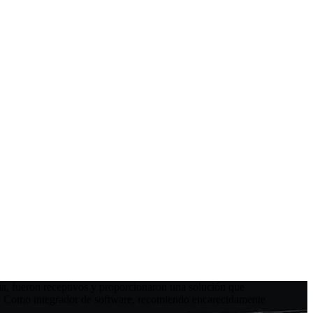
ia, fueron receptivos y proporcionaron una solución que
ón. Como integrador de software, recomiendo encarecidamente