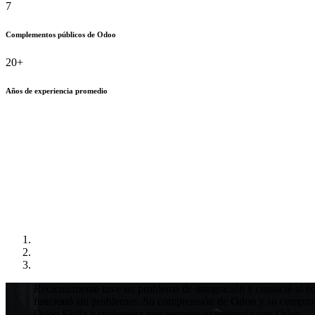
7
Complementos públicos de Odoo
20+
Años de experiencia promedio
Recientemente tuve un problema de integración y contacté al eq
funcionó sin problemas. Su comprensión de Odoo y su compromis
Odoo Skillz a cualquiera que necesite experiencia con Odoo.