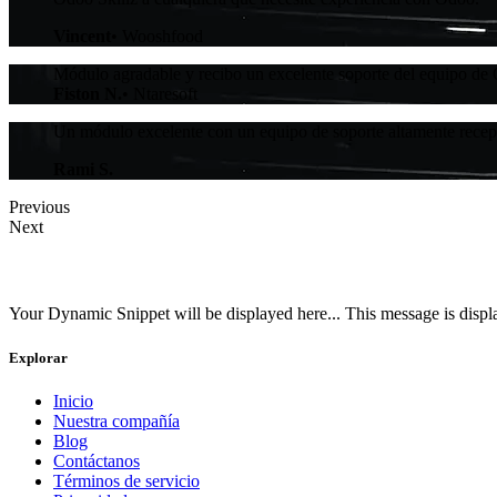
Vincent
• Wooshfood
Módulo agradable y recibo un excelente soporte del equipo de 
Fiston N.
• Ntaresoft
Un módulo excelente con un equipo de soporte altamente recep
Rami S.
Previous
Next
Your Dynamic Snippet will be displayed here... This message is displa
Explorar
Inicio
Nuestra compañía
Blog
Contáctanos
Términos de servicio