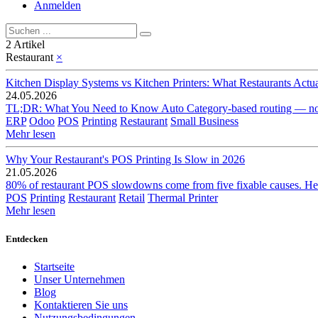
Anmelden
2 Artikel
Restaurant
×
Kitchen Display Systems vs Kitchen Printers: What Restaurants Actu
24.05.2026
TL;DR: What You Need to Know Auto Category-based routing — no manua
ERP
Odoo
POS
Printing
Restaurant
Small Business
Mehr lesen
Why Your Restaurant's POS Printing Is Slow in 2026
21.05.2026
80% of restaurant POS slowdowns come from five fixable causes. Here
POS
Printing
Restaurant
Retail
Thermal Printer
Mehr lesen
Entdecken
Startseite
Unser Unternehmen
Blog
Kontaktieren Sie uns
Nutzungsbedingungen