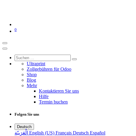
0
Ultraprint
Zollgebühren für Odoo
Shop
Blog
Mehr
Kontaktieren Sie uns
Hilfe
Termin buchen
Folgen Sie uns
Deutsch
الْعَرَبيّة
English (US)
Français
Deutsch
Español