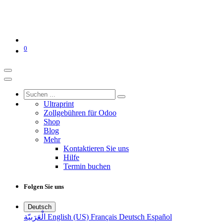
0
Ultraprint
Zollgebühren für Odoo
Shop
Blog
Mehr
Kontaktieren Sie uns
Hilfe
Termin buchen
Folgen Sie uns
Deutsch
الْعَرَبيّة
English (US)
Français
Deutsch
Español