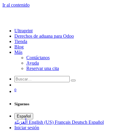
Ir al contenido
Ultraprint
Derechos de aduana para Odoo
Tienda
Blog
Más
Contáctanos
Ayuda
Reservar una cita
0
Síguenos
Español
الْعَرَبيّة
English (US)
Français
Deutsch
Español
Iniciar sesión