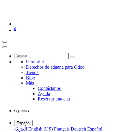
0
Ultraprint
Derechos de aduana para Odoo
Tienda
Blog
Más
Contáctanos
Ayuda
Reservar una cita
Síguenos
Español
الْعَرَبيّة
English (US)
Français
Deutsch
Español