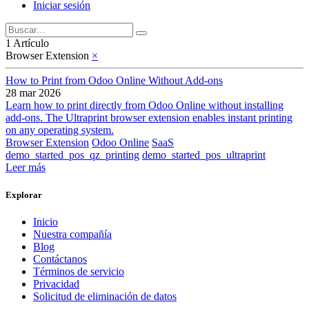
Iniciar sesión
1 Artículo
Browser Extension
×
How to Print from Odoo Online Without Add-ons
28 mar 2026
Learn how to print directly from Odoo Online without installing
add-ons. The Ultraprint browser extension enables instant printing
on any operating system.
Browser Extension
Odoo Online
SaaS
demo_started_pos_qz_printing
demo_started_pos_ultraprint
Leer más
Explorar
Inicio
Nuestra compañía
Blog
Contáctanos
Términos de servicio
Privacidad
Solicitud de eliminación de datos