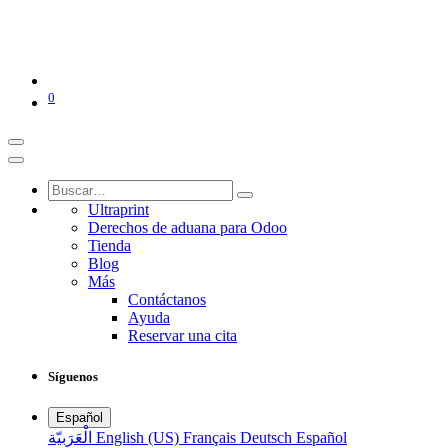
0
Ultraprint
Derechos de aduana para Odoo
Tienda
Blog
Más
Contáctanos
Ayuda
Reservar una cita
Síguenos
Español
الْعَرَبيّة
English (US)
Français
Deutsch
Español