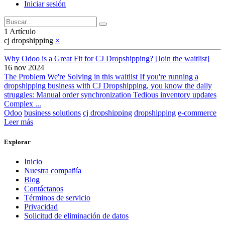
Iniciar sesión
1 Artículo
cj dropshipping
×
Why Odoo is a Great Fit for CJ Dropshipping? [Join the waitlist]
16 nov 2024
The Problem We're Solving in this waitlist If you're running a
dropshipping business with CJ Dropshipping, you know the daily
struggles: Manual order synchronization Tedious inventory updates
Complex ...
Odoo
business solutions
cj dropshipping
dropshipping
e-commerce
Leer más
Explorar
Inicio
Nuestra compañía
Blog
Contáctanos
Términos de servicio
Privacidad
Solicitud de eliminación de datos