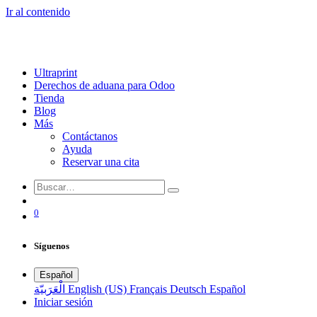
Ir al contenido
Ultraprint
Derechos de aduana para Odoo
Tienda
Blog
Más
Contáctanos
Ayuda
Reservar una cita
0
Síguenos
Español
الْعَرَبيّة
English (US)
Français
Deutsch
Español
Iniciar sesión