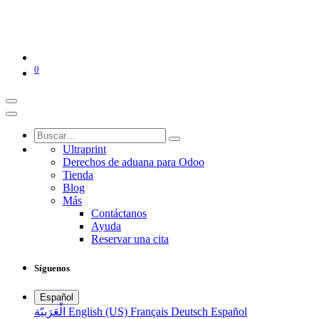
0
Ultraprint
Derechos de aduana para Odoo
Tienda
Blog
Más
Contáctanos
Ayuda
Reservar una cita
Síguenos
Español
الْعَرَبيّة
English (US)
Français
Deutsch
Español