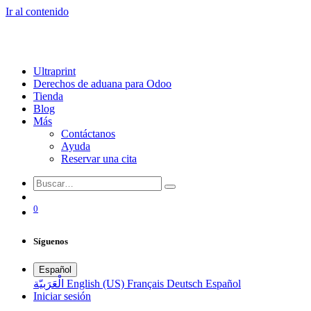
Ir al contenido
Ultraprint
Derechos de aduana para Odoo
Tienda
Blog
Más
Contáctanos
Ayuda
Reservar una cita
0
Síguenos
Español
الْعَرَبيّة
English (US)
Français
Deutsch
Español
Iniciar sesión