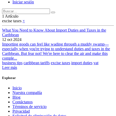
Iniciar sesión
1 Artículo
excise taxes
×
What You Need to Know About Import Duties and Taxes in the
Caribbean
12 oct 2024
Importing goods can feel like wading through a muddy swamp—
especially when you're trying to understand duties and taxes in the
Caribbean. But fear not! We're here to clear the air and make this
comple...
business tips
caribbean tariffs
excise taxes
import duties
vat
Leer más
Explorar
Inicio
Nuestra compañía
Blog
Contáctanos
Términos de servicio
Privacidad
Solicitud de eliminación de datos