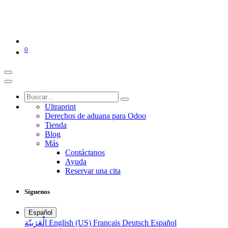
0
Ultraprint
Derechos de aduana para Odoo
Tienda
Blog
Más
Contáctanos
Ayuda
Reservar una cita
Síguenos
Español
الْعَرَبيّة
English (US)
Français
Deutsch
Español