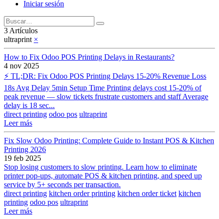
Iniciar sesión
3 Artículos
ultraprint
×
How to Fix Odoo POS Printing Delays in Restaurants?
4 nov 2025
⚡ TL;DR: Fix Odoo POS Printing Delays 15-20% Revenue Loss
18s Avg Delay 5min Setup Time Printing delays cost 15-20% of
peak revenue — slow tickets frustrate customers and staff Average
delay is 18 sec...
direct printing
odoo pos
ultraprint
Leer más
Fix Slow Odoo Printing: Complete Guide to Instant POS & Kitchen
Printing 2026
19 feb 2025
Stop losing customers to slow printing. Learn how to eliminate
printer pop-ups, automate POS & kitchen printing, and speed up
service by 5+ seconds per transaction.
direct printing
kitchen order printing
kitchen order ticket
kitchen
printing
odoo pos
ultraprint
Leer más