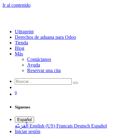
Ir al contenido
Ultraprint
Derechos de aduana para Odoo
Tienda
Blog
Más
Contáctanos
Ayuda
Reservar una cita
0
Síguenos
Español
الْعَرَبيّة
English (US)
Français
Deutsch
Español
Iniciar sesión